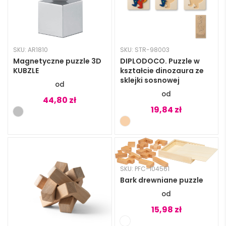
SKU: AR1810
SKU: STR-98003
Magnetyczne puzzle 3D
DIPLODOCO. Puzzle w
KUBZLE
kształcie dinozaura ze
sklejki sosnowej
44,80
zł
19,84
zł
SKU: PFC-104561
Bark drewniane puzzle
15,98
zł