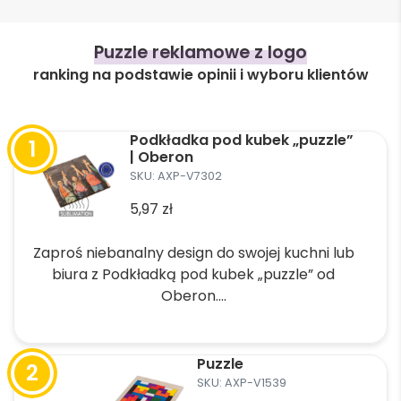
Puzzle reklamowe z logo
ranking na podstawie opinii i wyboru klientów
Podkładka pod kubek „puzzle”
| Oberon
SKU: AXP-V7302
5,97
zł
Zaproś niebanalny design do swojej kuchni lub
biura z Podkładką pod kubek „puzzle” od
Oberon....
Ten
produkt
Puzzle
ma
SKU: AXP-V1539
wiele