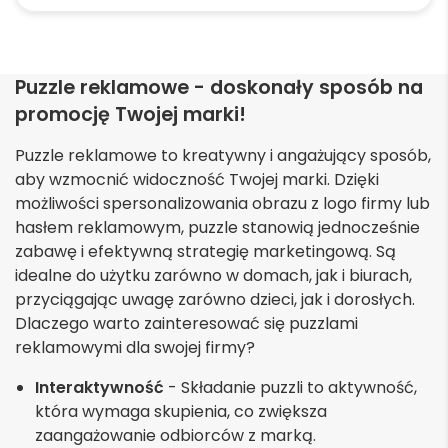
produkt
ma
wiele
Puzzle reklamowe - doskonały sposób na
wariantów.
promocję Twojej marki!
Opcje
można
Puzzle reklamowe to kreatywny i angażujący sposób,
wybrać
aby wzmocnić widoczność Twojej marki. Dzięki
na
możliwości spersonalizowania obrazu z logo firmy lub
stronie
hasłem reklamowym, puzzle stanowią jednocześnie
produktu
zabawę i efektywną strategię marketingową. Są
idealne do użytku zarówno w domach, jak i biurach,
przyciągając uwagę zarówno dzieci, jak i dorosłych.
Dlaczego warto zainteresować się puzzlami
reklamowymi dla swojej firmy?
Interaktywność
- Składanie puzzli to aktywność,
która wymaga skupienia, co zwiększa
zaangażowanie odbiorców z marką.