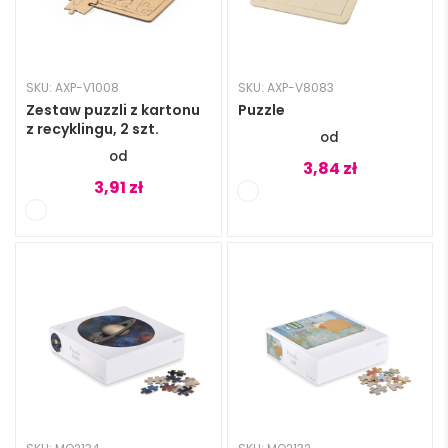
SKU: AXP-V1008
SKU: AXP-V8083
Zestaw puzzli z kartonu
Puzzle
z recyklingu, 2 szt.
3,84
zł
3,91
zł