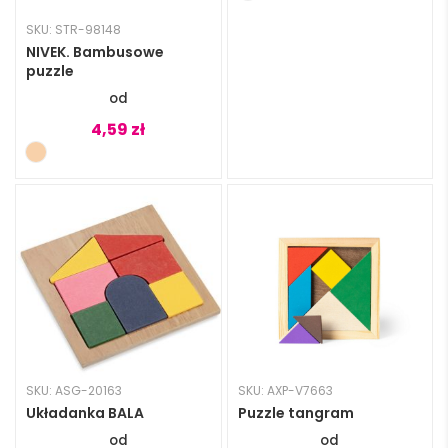
SKU: STR-98148
NIVEK. Bambusowe
puzzle
4,59
zł
SKU: ASG-20163
SKU: AXP-V7663
Układanka BALA
Puzzle tangram