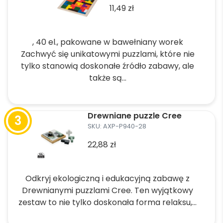
11,49
zł
wariantów.
Opcje
można
, 40 el., pakowane w bawełniany worek
wybrać
Zachwyć się unikatowymi puzzlami, które nie
na
tylko stanowią doskonałe źródło zabawy, ale
stronie
także są...
produktu
Ten
produkt
Drewniane puzzle Cree
ma
SKU: AXP-P940-28
wiele
22,88
zł
wariantów.
Opcje
można
Odkryj ekologiczną i edukacyjną zabawę z
wybrać
Drewnianymi puzzlami Cree. Ten wyjątkowy
na
zestaw to nie tylko doskonała forma relaksu,...
stronie
produktu
Ten