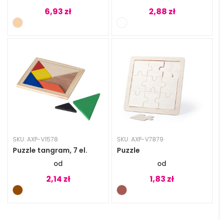
6,93
zł
2,88
zł
SKU: AXP-V1578
SKU: AXP-V7879
Puzzle tangram, 7 el.
Puzzle
2,14
zł
1,83
zł