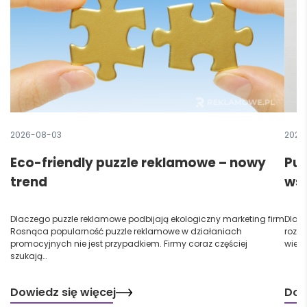
2026-08-03
2026
Eco-friendly puzzle reklamowe – nowy
Puz
trend
ws
Dlaczego puzzle reklamowe podbijają ekologiczny marketing firm
Dlac
Rosnąca popularność puzzle reklamowe w działaniach
rozpo
promocyjnych nie jest przypadkiem. Firmy coraz częściej
wiel
szukają…
Dowiedz się więcej
Dow