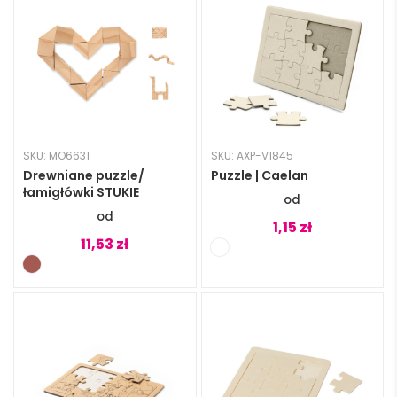
SKU: MO6631
SKU: AXP-V1845
Drewniane puzzle/
Puzzle | Caelan
łamigłówki STUKIE
1,15
zł
11,53
zł