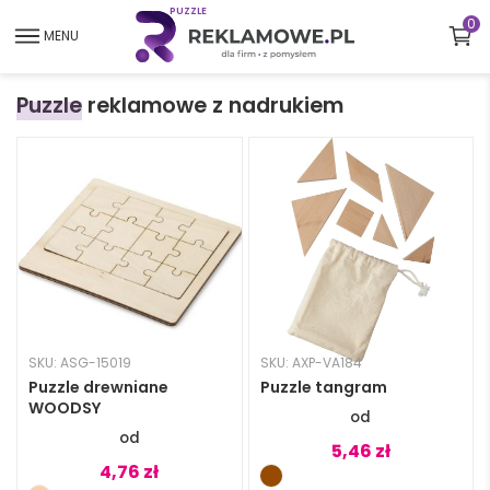
P
U
Z
Z
L
E
0
MENU
Puzzle
reklamowe z nadrukiem
SKU: ASG-15019
SKU: AXP-VA184
Puzzle drewniane
Puzzle tangram
WOODSY
5,46
zł
4,76
zł