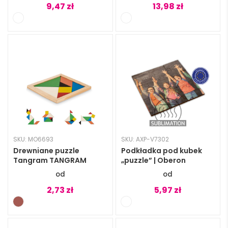
9,47
zł
13,98
zł
SKU: MO6693
SKU: AXP-V7302
Drewniane puzzle
Podkładka pod kubek
Tangram TANGRAM
„puzzle” | Oberon
2,73
zł
5,97
zł